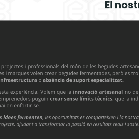
El nos
 projectes i professionals del món de les begudes artes
nes i marques volen crear begudes fermentades, però es t
infraestructura
o
absència de suport especialitzat.
esta experiència. Volem que la
innovació artesanal
no dep
s emprenedors puguin
crear sense límits tècnics
, que la in
ai on enfortir-se.
es idees fermenten
, les oportunitats es comparteixen i la nostra
ojecte, ajudant a transformar la passió en resultats reals i soste