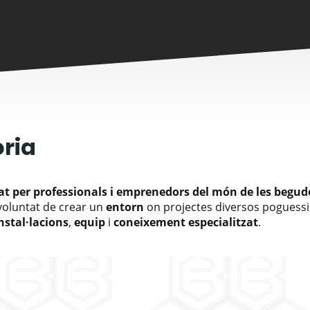
òria
iat per professionals i emprenedors
del món de les
begud
 voluntat de crear un
entorn
on projectes diversos poguessi
nstal·lacions
,
equip
i
coneixement especialitzat
.