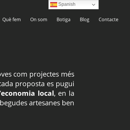
Spanish
Què fem
On som
Botiga
Blog
Contacte
oves com projectes més
ada proposta es pugui
’
economia local
, en la
 begudes artesanes ben