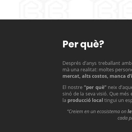
Per què?
Després d’anys treballant amb
mà una realitat: moltes perso
mercat, alts costos, manca d’
El nostre
“per què”
neix d’aqu
sinó de la seva visió. Que mé
la
producció local
tingui un esp
“Creiem en un ecosistema on
l
cada pr