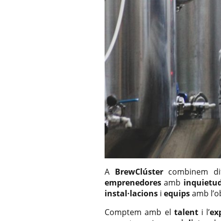
A
BrewClúster
combinem di
emprenedores
amb
inquietu
instal·lacions
i
equips
amb l’o
Comptem amb el
talent
i l’
ex