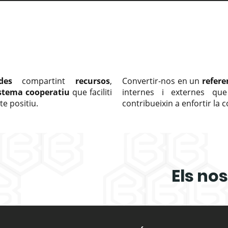
des
compartint
recursos
,
Convertir-nos en un
refere
stema cooperatiu
que faciliti
internes i externes qu
e positiu.
contribueixin a enfortir la 
Els no