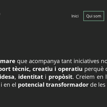
Inici
Qui som
 mare
que acompanya tant iniciatives n
ort tècnic, creatiu i operatiu
perquè c
lidesa
,
identitat
i
propòsit
. Creiem en l
i en el
potencial transformador
de les