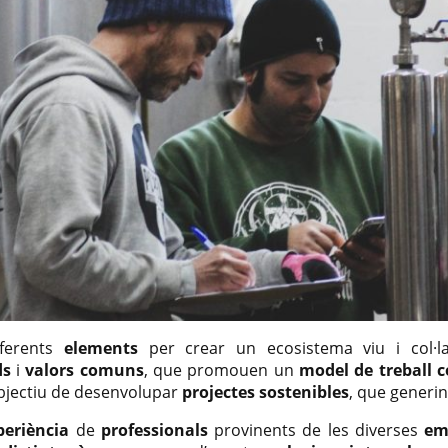
ferents
elements
per crear un ecosistema viu i col·l
ds
i
valors comuns
, que promouen un
model de treball 
bjectiu de desenvolupar
projectes sostenibles
, que generi
periència
de
professionals
provinents de les diverses
em