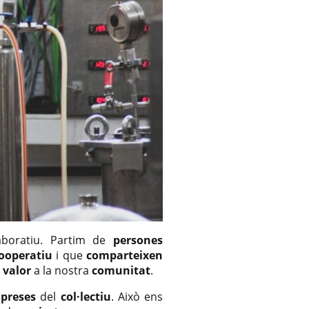
aboratiu. Partim de
persones
cooperatiu
i que
comparteixen
n
valor
a la nostra
comunitat
.
preses
del
col·lectiu
. Això ens