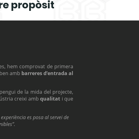
tre propòsit
anes, hem comprovat de primera
roben amb
barreres d’entrada al
engui de la mida del projecte,
dústria creixi amb
qualitat
i que
 experiència es posa al servei de
nibles”.