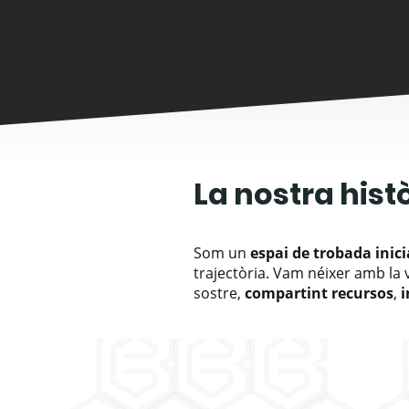
La nostra hist
Som un
espai de trobada inic
trajectòria. Vam néixer amb la
sostre,
compartint
recursos
,
i