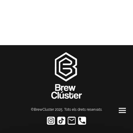
©BrewCluster 2025. Tots els drets reservats
.