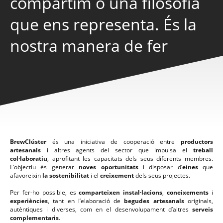
compartim o una filosofia
que ens representa. És la
nostra manera de fer
BrewClúster
és una iniciativa de cooperació entre
productors
artesanals
i altres agents del sector que impulsa el
treball
col·laboratiu
, aprofitant les capacitats dels seus diferents membres.
L’objectiu és generar
noves oportunitats
i disposar d’
eines
que
afavoreixin
la sostenibilitat
i el
creixement
dels seus projectes.
Per fer-ho possible, es
comparteixen instal·lacions
,
coneixements
i
experiències
, tant en l’elaboració de
begudes artesanals
originals,
autèntiques i diverses, com en el desenvolupament d’altres
serveis
complementaris
.