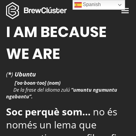
Spanish
I AM BECAUSE
WE ARE
(
*
)
Ubuntu
[‘oo·boon·too] (nom)
De la frase del idioma zulú
“umuntu ngumuntu
ngabantu”.
Soc perquè som…
no és
només un lema que