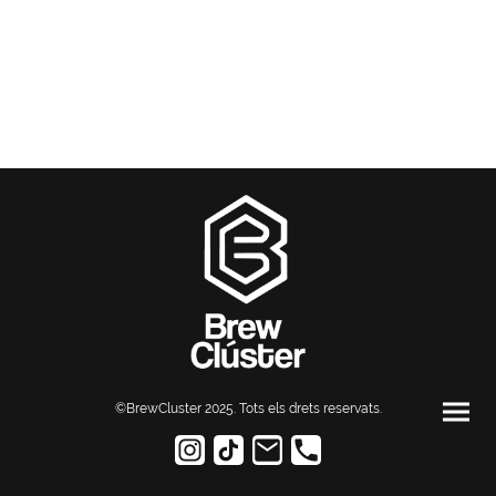
©BrewCluster 2025. Tots els drets reservats
.