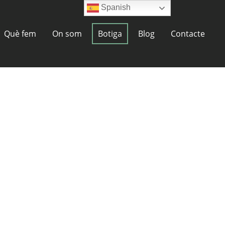
Spanish
Què fem
On som
Botiga
Blog
Contacte