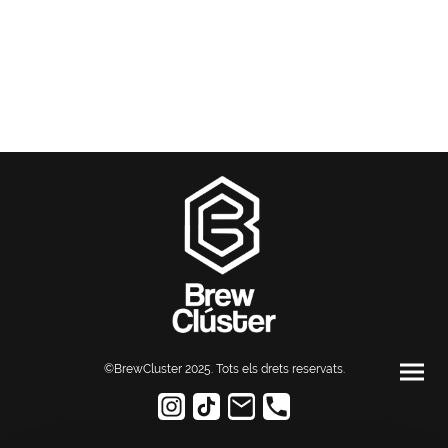
©BrewCluster 2025. Tots els drets reservats
.