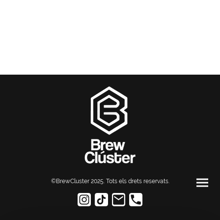
©BrewCluster 2025. Tots els drets reservats
.