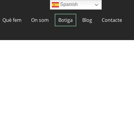
Spanish
Què fem
On som
Botiga
Blog
Contacte