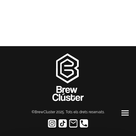
©BrewCluster 2025. Tots els drets reservats
.