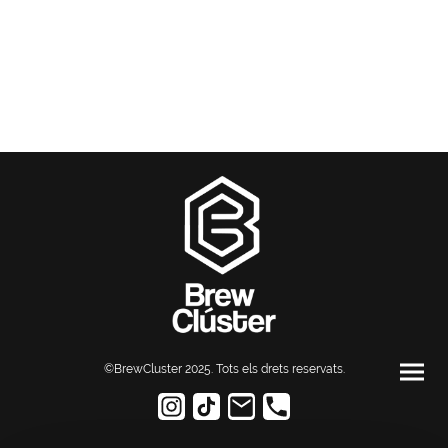
©BrewCluster 2025. Tots els drets reservats
.