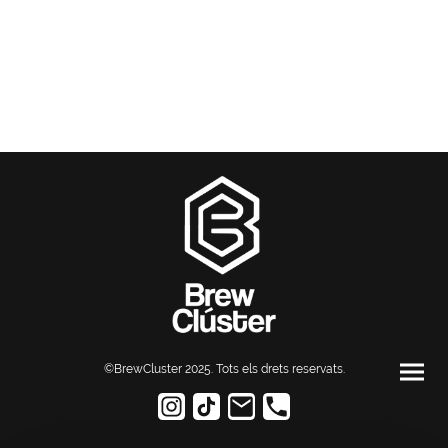
©BrewCluster 2025. Tots els drets reservats
.