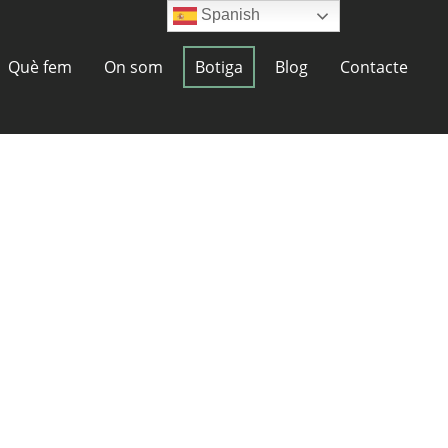
Spanish
Què fem
On som
Botiga
Blog
Contacte