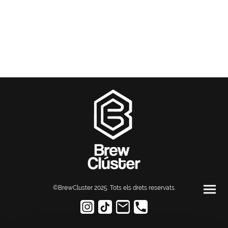
©BrewCluster 2025. Tots els drets reservats
.