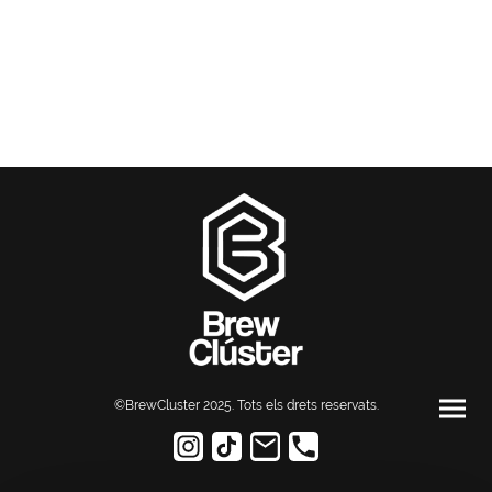
©BrewCluster 2025. Tots els drets reservats
.