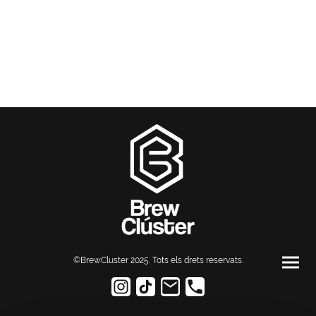
©BrewCluster 2025. Tots els drets reservats
.