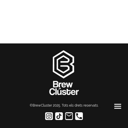
©BrewCluster 2025. Tots els drets reservats
.