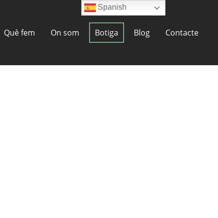
Spanish
Què fem
On som
Botiga
Blog
Contacte