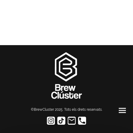
©BrewCluster 2025. Tots els drets reservats
.