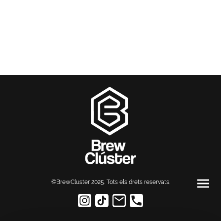
©BrewCluster 2025. Tots els drets reservats
.