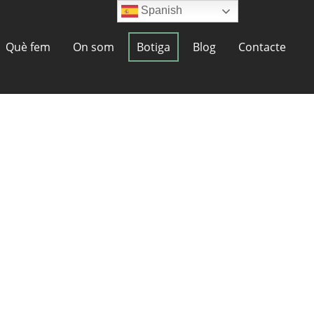
Spanish
Què fem
On som
Botiga
Blog
Contacte