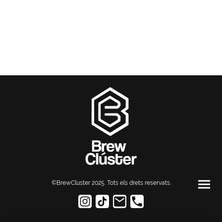
©BrewCluster 2025. Tots els drets reservats
.