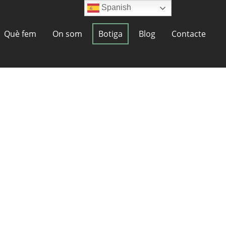
Spanish
Què fem
On som
Botiga
Blog
Contacte