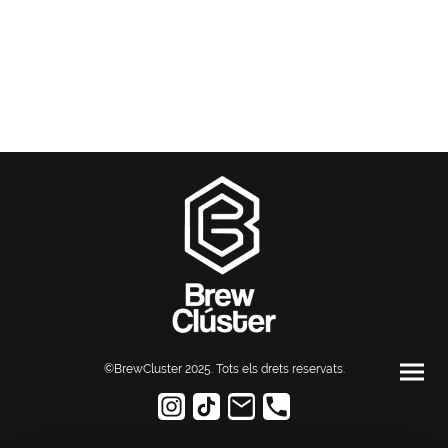
©BrewCluster 2025. Tots els drets reservats
.