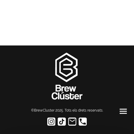
©BrewCluster 2025. Tots els drets reservats
.