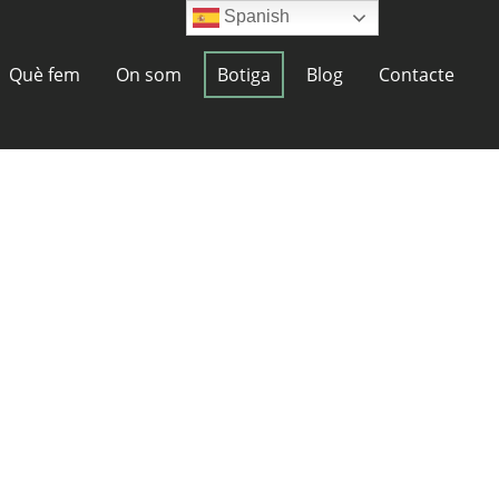
Spanish
Què fem
On som
Botiga
Blog
Contacte